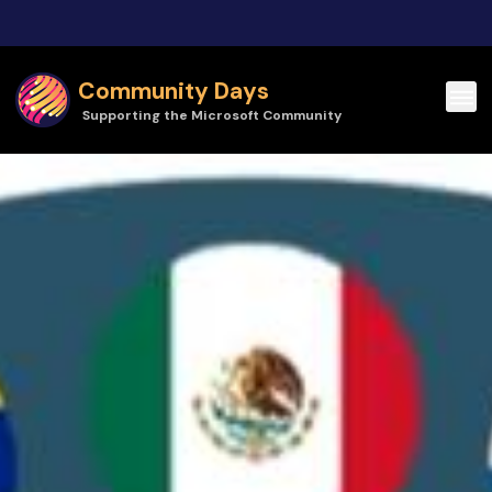
Skip to main content
Community Days
Supporting the Microsoft Community
Community Days | Data Start - Comunidad LATAM 2026 Capítulo 2