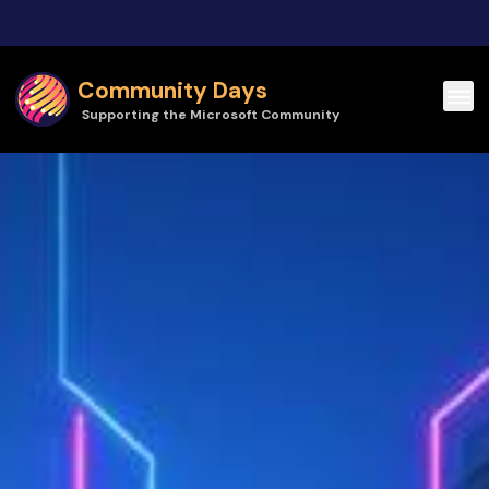
Skip to main content
Community Days
Supporting the Microsoft Community
Community Days | MSReBUILD 2025