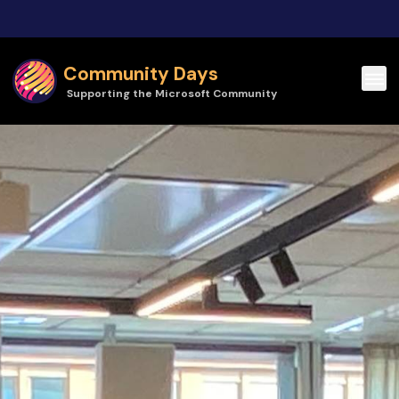
Skip to main content
Community Days
Supporting the Microsoft Community
Community Days | Dynamics 365 Användarföreningsmöte hösten 