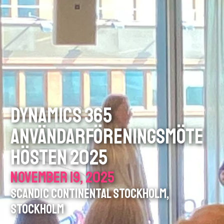
DYNAMICS 365
ANVÄNDARFÖRENINGSMÖTE
HÖSTEN 2025
NOVEMBER 19, 2025
SCANDIC CONTINENTAL STOCKHOLM,
STOCKHOLM