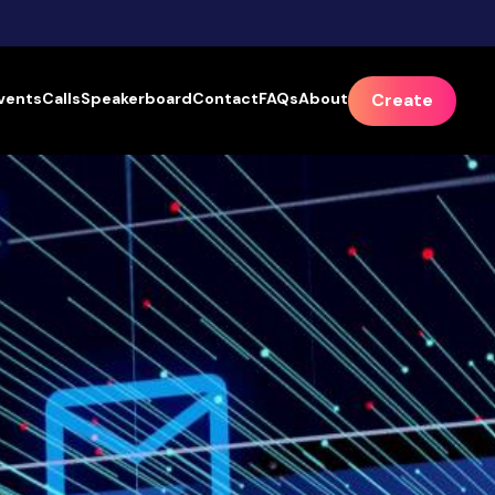
vents
Calls
Speakerboard
Contact
FAQs
About
Create