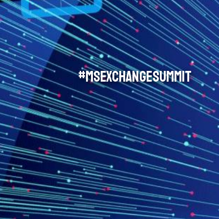
#MSExchangeSummit