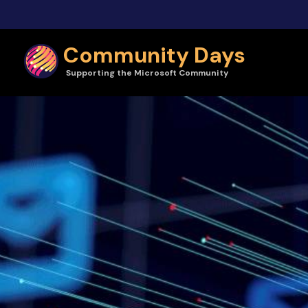
Skip to main content
Community Days
Supporting the Microsoft Community
Community Days | Exchange Summit 2025