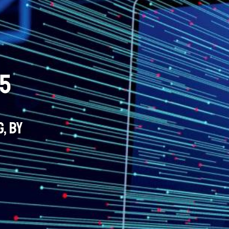
5
, BY