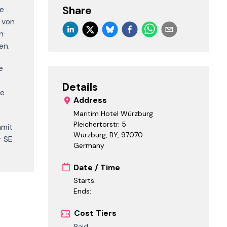
Share
ie
 von
n
en.
e
Details
ge
Address
Maritim Hotel Würzburg
Pleichertorstr. 5
mmit
Würzburg, BY
,
97070
r SE
Germany
Date / Time
Starts:
Ends:
Cost Tiers
Paid