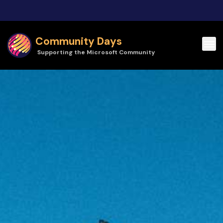
Skip to main content
Community Days
Supporting the Microsoft Community
Community Days | Get-CsLatam Conference 2023